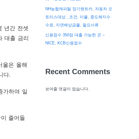
NH농협캐피탈 장기렌트카, 자동차 오
토리스대상 , 조건, 이율, 중도해지수
수료, 지연배상금율, 필요서류
몇 년간 전셋
신용점수 350점 대출 가능한 곳 –
와 대출 금리
NICE, KCB신용점수
서울은 올해
Recent Comments
니다.
보여줄 댓글이 없습니다.
 증가하여 일
담이 줄어들