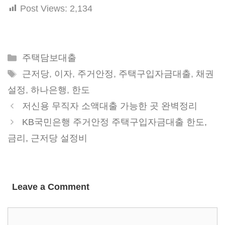
Post Views:
2,134
Categories
주택담보대출
Tags
근저당
,
이자
,
주거안정
,
주택구입자금대출
,
채권
설정
,
하나은행
,
한도
저신용 무직자 소액대출 가능한 곳 완벽정리
KB국민은행 주거안정 주택구입자금대출 한도,
금리, 근저당 설정비
Leave a Comment
Comment