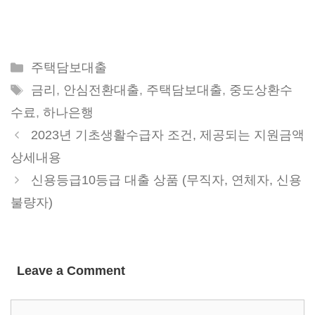
Categories
주택담보대출
Tags
금리
,
안심전환대출
,
주택담보대출
,
중도상환수
수료
,
하나은행
2023년 기초생활수급자 조건, 제공되는 지원금액
상세내용
신용등급10등급 대출 상품 (무직자, 연체자, 신용
불량자)
Leave a Comment
Comment