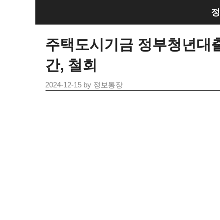
Skip
정
to
content
주택도시기금 정부청년대출
간, 철회
2024-12-15
by
정보통장