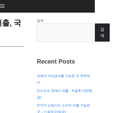
출, 국
검색
검
색
Recent Posts
연체자 비상금대출 가능한 곳 완벽정
리
리드코프 연체자 대출 , 부결후기(10등
급)
무직자 신용카드 소지자 대출 가능한
곳 – 신용점수(등급)