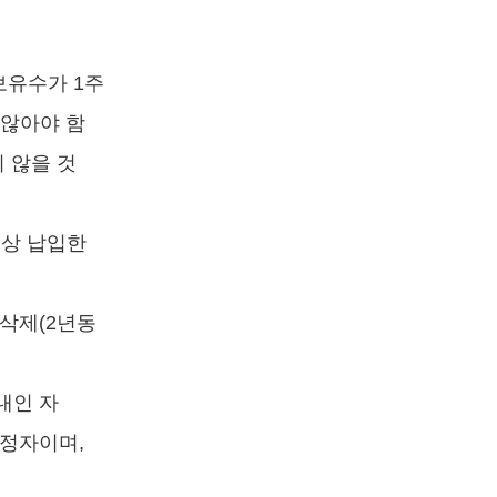
보유수가 1주
 않아야 함
 않을 것
이상 납입한
삭제(2년동
내인 자
확정자이며,