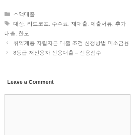
Categories
소액대출
Tags
대상
,
리드코프
,
수수료
,
재대출
,
제출서류
,
추가
대출
,
한도
취약계층 자립자금 대출 조건 신청방법 미소금융
8등급 저신용자 신용대출 – 신용점수
Leave a Comment
Comment