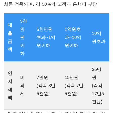
차등 적용되며, 각 50%씩 고객과 은행이 부담
5천
대
만
5천만원
1억원초
출
10억
원
초과~1억
과~10억
금
원초과
이
원이하
원이하
액
하
35만
인
비
7만원
15만원
원
지
과
(각각 3만
(각각 7만
(각각
세
세
5천원)
5천원)
17만5
액
천원)