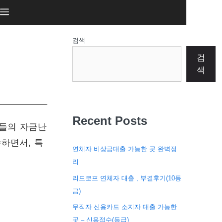
검색
검
색
Recent Posts
람들의 자금난
승하면서, 특
연체자 비상금대출 가능한 곳 완벽정
리
리드코프 연체자 대출 , 부결후기(10등
급)
무직자 신용카드 소지자 대출 가능한
곳 – 신용점수(등급)