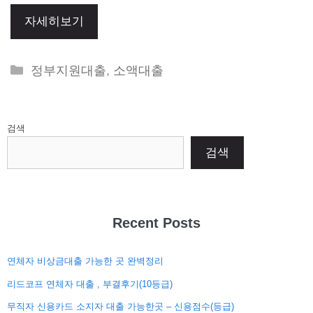
자세히보기
Categories
정부지원대출
,
소액대출
검색
검색
Recent Posts
연체자 비상금대출 가능한 곳 완벽정리
리드코프 연체자 대출 , 부결후기(10등급)
무직자 신용카드 소지자 대출 가능한곳 – 신용점수(등급)