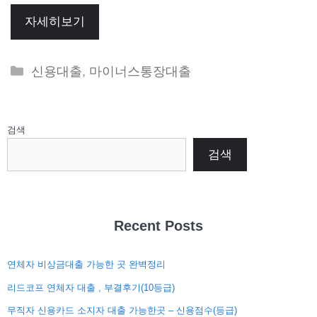
자세히보기
Categories
신용대출
,
마이너스통장대출
검색
검색
Recent Posts
연체자 비상금대출 가능한 곳 완벽정리
리드코프 연체자 대출 , 부결후기(10등급)
무직자 신용카드 소지자 대출 가능한곳 – 신용점수(등급)