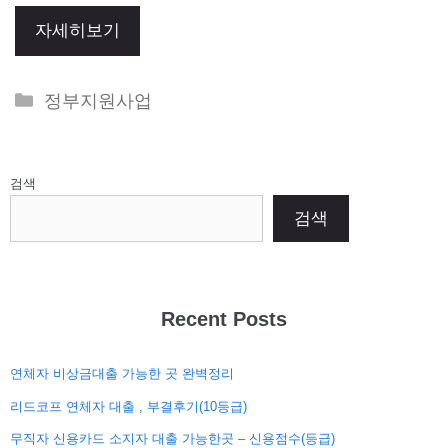
자세히보기
Categories
정부지원사업
검색
검색
Recent Posts
연체자 비상금대출 가능한 곳 완벽정리
리드코프 연체자 대출 , 부결후기(10등급)
무직자 신용카드 소지자 대출 가능한곳 – 신용점수(등급)