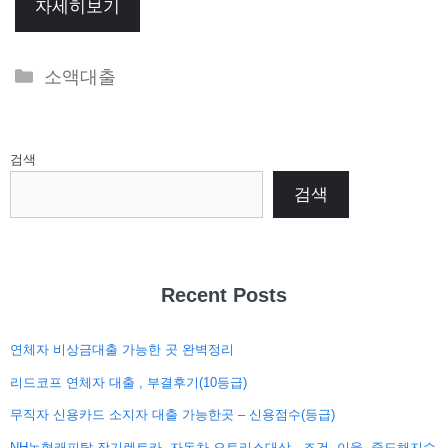
자세히보기
Categories
소액대출
검색
검색
Recent Posts
연체자 비상금대출 가능한 곳 완벽정리
리드코프 연체자 대출 , 부결후기(10등급)
무직자 신용카드 소지자 대출 가능한곳 – 신용점수(등급)
NH농협캐피탈 장기렌트카, 자동차 오토리스대상 , 조건, 이율, 중도해지수