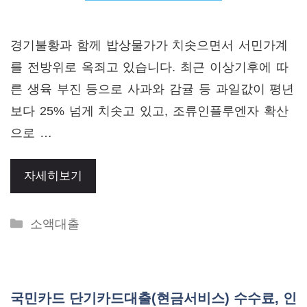
경기불황과 함께 밥상물가가 치솟으면서 서민가계
를 전방위로 옥죄고 있습니다. 최근 이상기후에 따
른 생육 부진 등으로 사과와 감귤 등 과일값이 평년
보다 25% 넘게 치솟고 있고, 조류인플루엔자 확산
으로 …
자세히보기
Categories
소액대출
국민카드 단기카드대출(현금서비스) 수수료, 인