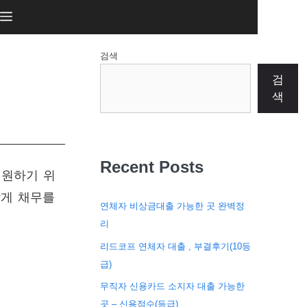
검색
검
색
Recent Posts
지원하기 위
맞게 채무를
연체자 비상금대출 가능한 곳 완벽정
리
리드코프 연체자 대출 , 부결후기(10등
급)
무직자 신용카드 소지자 대출 가능한
곳 – 신용점수(등급)