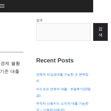
검색
검
색
Recent Posts
 경제 불황
 기존 대출
연체자 비상금대출 가능한 곳 완벽정
리
리드코프 연체자 대출 , 부결후기(10등
급)
무직자 신용카드 소지자 대출 가능한
곳 – 신용점수(등급)