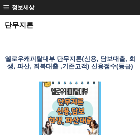
Skip
정보세상
to
단무지론
content
옐로우캐피탈대부 단무지론(신용, 담보대출, 회
생, 파산, 회복대출 ,기존고객) 신용점수(등급)