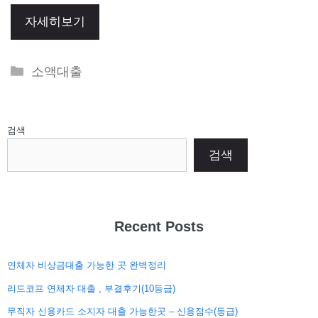
자세히보기
Categories
소액대출
검색
검색
Recent Posts
연체자 비상금대출 가능한 곳 완벽정리
리드코프 연체자 대출 , 부결후기(10등급)
무직자 신용카드 소지자 대출 가능한곳 – 신용점수(등급)