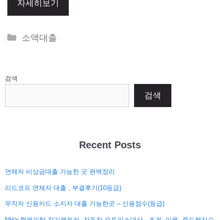
자세히보기
Categories
소액대출
검색
검색
Recent Posts
연체자 비상금대출 가능한 곳 완벽정리
리드코프 연체자 대출 , 부결후기(10등급)
무직자 신용카드 소지자 대출 가능한곳 – 신용점수(등급)
NH농협캐피탈 장기렌트카, 자동차 오토리스대상 , 조건, 이율, 중도해지수