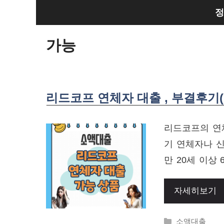
Skip
정
to
content
가능
리드코프 연체자 대출 , 부결후기(
리드코프의 연체
기 연체자나 
만 20세 이상
자세히보기
Categories
소액대출