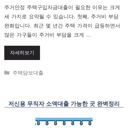
주거안정 주택구입자금대출이 필요한 이유는 크게
세 가지로 요약될 수 있습니다. 첫째, 주거비 부담
완화입니다. 최근 몇 년간 주택 가격이 급등하면서
많은 가구들이 주거비 부담을 크게 …
자세히보기
Categories
주택담보대출
저신용 무직자 소액대출 가능한 곳 완벽정리