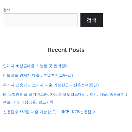
검색
검색
Recent Posts
연체자 비상금대출 가능한 곳 완벽정리
리드코프 연체자 대출 , 부결후기(10등급)
무직자 신용카드 소지자 대출 가능한곳 – 신용점수(등급)
NH농협캐피탈 장기렌트카, 자동차 오토리스대상 , 조건, 이율, 중도해지수
수료, 지연배상금율, 필요서류
신용점수 350점 대출 가능한 곳 – NICE, KCB신용점수