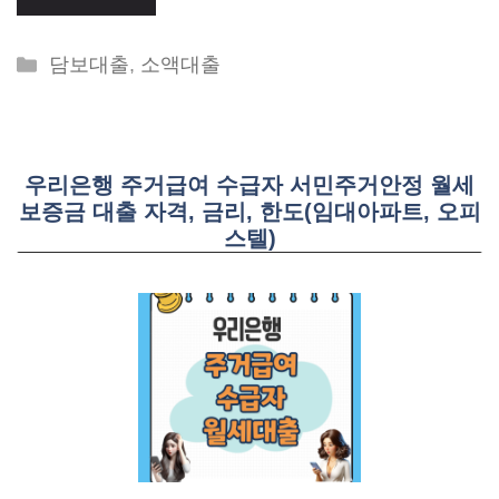
Categories
담보대출
,
소액대출
우리은행 주거급여 수급자 서민주거안정 월세
보증금 대출 자격, 금리, 한도(임대아파트, 오피
스텔)