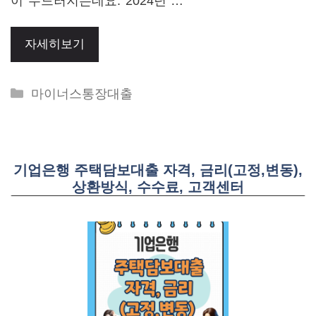
이 두드러지는데요. 2024년 …
자세히보기
Categories
마이너스통장대출
기업은행 주택담보대출 자격, 금리(고정,변동),
상환방식, 수수료, 고객센터