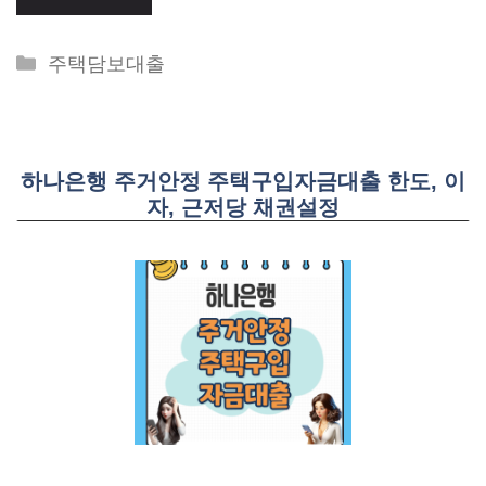
Categories
주택담보대출
하나은행 주거안정 주택구입자금대출 한도, 이
자, 근저당 채권설정