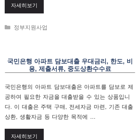
자세히보기
Categories
정부지원사업
국민은행 아파트 담보대출 우대금리, 한도, 비
용, 제출서류, 중도상환수수료
국민은행의 아파트 담보대출은 아파트를 담보로 제
공하여 필요한 자금을 대출받을 수 있는 상품입니
다. 이 대출은 주택 구매, 전세자금 마련, 기존 대출
상환, 생활자금 등 다양한 목적에 …
자세히보기