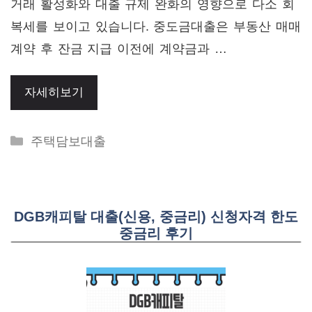
거래 활성화와 대출 규제 완화의 영향으로 다소 회
복세를 보이고 있습니다. 중도금대출은 부동산 매매
계약 후 잔금 지급 이전에 계약금과 …
자세히보기
Categories
주택담보대출
DGB캐피탈 대출(신용, 중금리) 신청자격 한도
중금리 후기