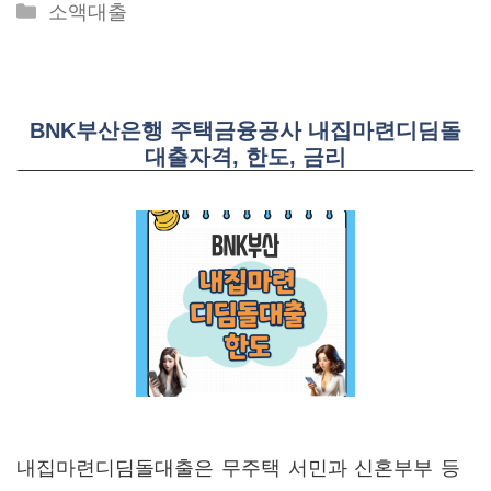
Categories
소액대출
BNK부산은행 주택금융공사 내집마련디딤돌
대출자격, 한도, 금리
내집마련디딤돌대출은 무주택 서민과 신혼부부 등