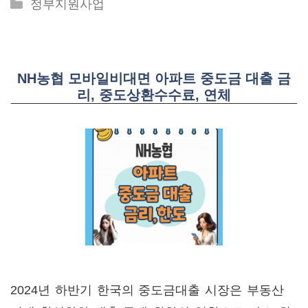
Categories
정부지원사업
NH농협 모바일비대면 아파트 중도금 대출 금
리, 중도상환수수료, 연체
2024년 하반기 한국의 중도금대출 시장은 부동산