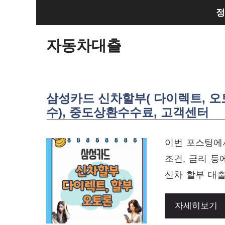
Skip
정
to
content
자동차대출
삼성카드 신차할부( 다이렉트, 오
수), 중도상환수수료, 고객센터
이번 포스팅에
조건, 금리 등
신차 할부 대출
자세히보기