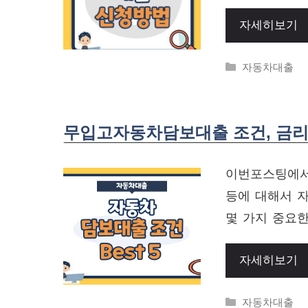
자세히보기
Categories
자동차대출
무입고자동차담보대출 조건, 금
이번포스팅에서는
등에 대해서 
몇 가지 중요
자세히보기
Categories
자동차대출