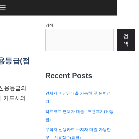
검색
검
색
신용등급(점
Recent Posts
 신용등급의
연체자 비상금대출 가능한 곳 완벽정
기 카드사의
리
리드코프 연체자 대출 , 부결후기(10등
급)
무직자 신용카드 소지자 대출 가능한
곳 – 신용점수(등급)