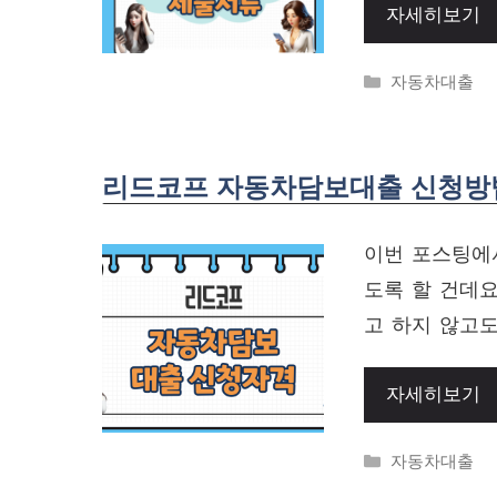
자세히보기
Categories
자동차대출
리드코프 자동차담보대출 신청방법
이번 포스팅에
도록 할 건데
고 하지 않고도
자세히보기
Categories
자동차대출