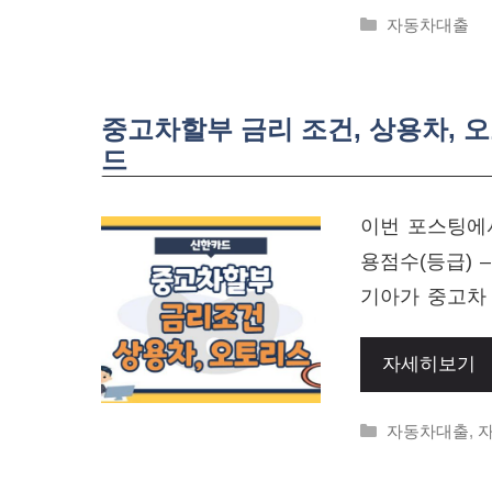
Categories
자동차대출
중고차할부 금리 조건, 상용차, 오
드
이번 포스팅에서
용점수(등급)
기아가 중고차
자세히보기
Categories
자동차대출
,