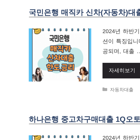
국민은행 매직카 신차(자동차)대
2024년 하반
션이 특징입니다
공되며, 대출 
자세히보기
Categories
자동차대출
하나은행 중고차구매대출 1Q오토론
2024년 하반