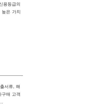
 신용등급의
 높은 가치
출서류, 해
차구매 고객
…