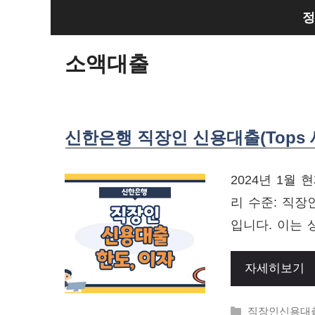
Skip
정
to
content
소액대출
신한은행 직장인 신용대출(Tops
2024년 1월
리 수준: 직장
입니다. 이는 
자세히보기
Categories
직장인신용대