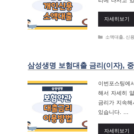
리에 나서고 있
자세히보기
Categories
소액대출
,
신
삼성생명 보험대출 금리(이자), 
이번포스팅에서
해서 자세히 
금리가 지속해
있습니다. …
자세히보기